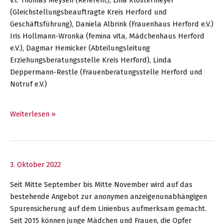
(Gleichstellungsbeauftragte Kreis Herford und
Geschäftsführung), Daniela Albrink (Frauenhaus Herford e.V.)
Iris Hollmann-Wronka (femina vita, Mädchenhaus Herford
e.V.), Dagmar Hemicker (Abteilungsleitung
Erziehungsberatungsstelle Kreis Herford), Linda
Deppermann-Restle (Frauenberatungsstelle Herford und
Notruf e.V.)
Fachforum
Weiterlesen »
im
Kreis
Herford
zum
3. Oktober 2022
Umgangsrecht
Seit Mitte September bis Mitte November wird auf das
im
bestehende Angebot zur anonymen anzeigenunabhängigen
Kontext
Spurensicherung auf dem Linienbus aufmerksam gemacht.
häuslicher
Seit 2015 können junge Mädchen und Frauen, die Opfer
Gewalt