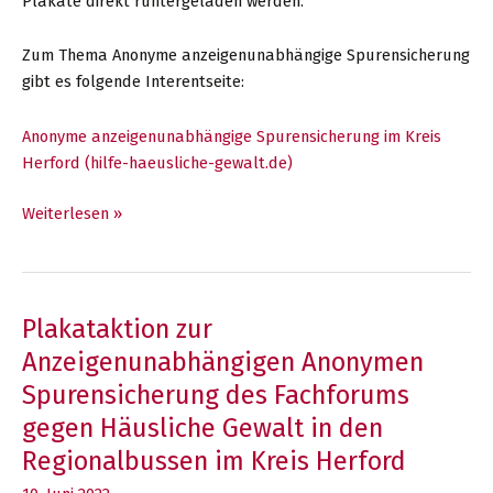
Plakate direkt runtergeladen werden.
Zum Thema Anonyme anzeigenunabhängige Spurensicherung
gibt es folgende Interentseite:
Anonyme anzeigenunabhängige Spurensicherung im Kreis
Herford (hilfe-haeusliche-gewalt.de)
Busaußenwerbung
Weiterlesen »
zur
Anzeigenunabhängigen
Anonymen
Spurensicherung
Plakataktion zur
des
Anzeigenunabhängigen Anonymen
Fachforums
Spurensicherung des Fachforums
gegen
gegen Häusliche Gewalt in den
Häusliche
Gewalt
Regionalbussen im Kreis Herford
im