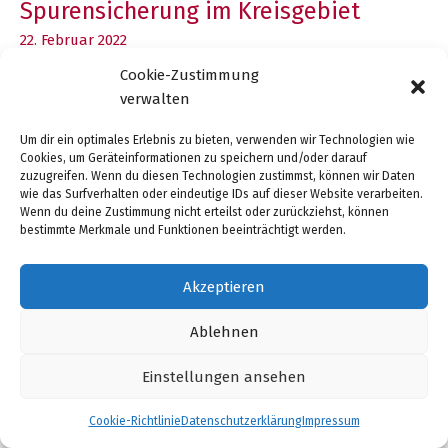
Spurensicherung im Kreisgebiet
gegen
Häusliche
22. Februar 2022
Gewalt
Cookie-Zustimmung
Sexualisierte Gewalt ist in Deutschland häufig, fast
in
verwalten
jede siebte Frau erlebt strafrechtlich relevante Formen
den
sexualisierter Gewalt. Nach einem sexuellen Übergriff
Regionalbussen
Um dir ein optimales Erlebnis zu bieten, verwenden wir Technologien wie
ist das unmittelbare Sichern von Beweisen durch
im
Cookies, um Geräteinformationen zu speichern und/oder darauf
Ärztinnen und Ärzte wichtig, dadurch können Täter
zuzugreifen. Wenn du diesen Technologien zustimmst, können wir Daten
Kreis
wie das Surfverhalten oder eindeutige IDs auf dieser Website verarbeiten.
identifiziert und verurteilt werden.
Herford
Wenn du deine Zustimmung nicht erteilst oder zurückziehst, können
bestimmte Merkmale und Funktionen beeinträchtigt werden.
Hier setzt die anonyme Spurensicherung an, die schon
seit 2017 im Klinikum Herford und im Mathilden
Akzeptieren
Hospital im Kreis Herford möglich ist und sich
zwischenzeitlich in Nordrhein-Westfalen fast
Ablehnen
flächendeckend etabliert hat. Wichtig ist aber auch,
dass das noch relativ neue Angebot bei den Frauen
Einstellungen ansehen
bekannt wird. Deshalb weisen gerade mehrere
Großflächenplakate im Kreis Herford auf die anonyme
Cookie-Richtlinie
Datenschutzerklärung
Impressum
Spurensicherung hin. Die Initiative dazu kommt vom