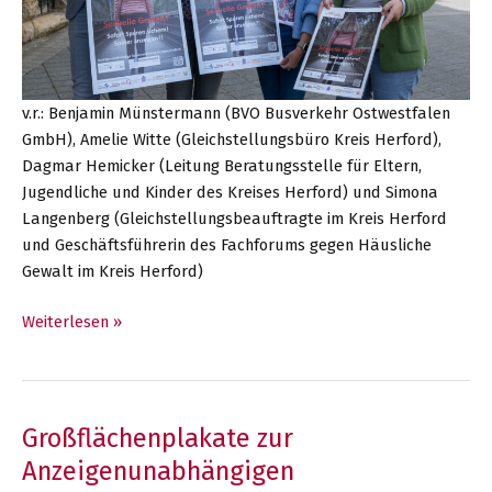
v.r.: Benjamin Münstermann (BVO Busverkehr Ostwestfalen
GmbH), Amelie Witte (Gleichstellungsbüro Kreis Herford),
Dagmar Hemicker (Leitung Beratungsstelle für Eltern,
Jugendliche und Kinder des Kreises Herford) und Simona
Langenberg (Gleichstellungsbeauftragte im Kreis Herford
und Geschäftsführerin des Fachforums gegen Häusliche
Gewalt im Kreis Herford)
Plakataktion
Weiterlesen »
zur
Anzeigenunabhängigen
Anonymen
Spurensicherung
Großflächenplakate zur
des
Anzeigenunabhängigen
Fachforums