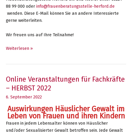
88 99 000 oder
info@frauenberatungsstelle-herford.de
wenden. Diese E-Mail können Sie an andere Interessierte
gerne weiterleiten.
Wir freuen uns auf Ihre Teilnahme!
Fortbildung
Weiterlesen »
zum
Thema
Häusliche
Gewalt
Online Veranstaltungen für Fachkräfte
im
– HERBST 2022
Leben
6. September 2022
von
Frauen
Auswirkungen Häuslicher Gewalt im
und
Leben von Frauen und ihren Kindern
Kindern
Frauen in jedem Lebensalter können von Häuslicher
für
und/oder Sexualisierter Gewalt betroffen sein. Jede Gewalt