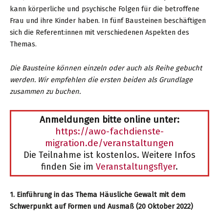
Mitarbeitende
kann körperliche und psychische Folgen für die betroffene
in
Frau und ihre Kinder haben. In fünf Bausteinen beschäftigen
Kindertagesstätten
sich die Referent:innen mit verschiedenen Aspekten des
und
Themas.
im
Offenen
Die Bausteine können einzeln oder auch als Reihe gebucht
Ganztag
werden. Wir empfehlen die ersten beiden als Grundlage
im
zusammen zu buchen.
Kreis
Herford
Anmeldungen bitte online unter:
https://awo-fachdienste-
migration.de/veranstaltungen
Die Teilnahme ist kostenlos. Weitere Infos
finden Sie im
Veranstaltungsflyer
.
1. Einführung in das Thema Häusliche Gewalt mit dem
Schwerpunkt auf Formen und Ausmaß (20 Oktober 2022)