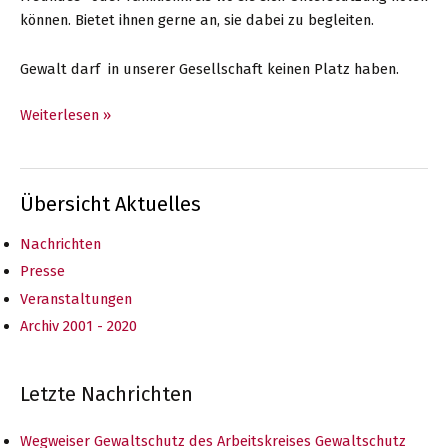
können. Bietet ihnen gerne an, sie dabei zu begleiten.
Gewalt darf in unserer Gesellschaft keinen Platz haben.
Orangene
Weiterlesen »
Rosen:
Verteilaktionen
im
Übersicht Aktuelles
Kreis
Herford
Nachrichten
zu
Presse
#orangetheworld
Veranstaltungen
Archiv 2001 - 2020
Letzte Nachrichten
Wegweiser Gewaltschutz des Arbeitskreises Gewaltschutz