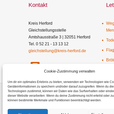
Kontakt
Let
Kreis Herford
Wegw
Gleichstellungsstelle
Men
Amtshausstraße 3 | 32051 Herford
Tode
Tel. 0 52 21 - 13 13 12
Flag
gleichstellung@kreis-herford.de
Bröt
Instagram
Cookie-Zustimmung verwalten
Um dir ein optimales Erlebnis zu bieten, verwenden wir Technologien wie C
Geräteinformationen zu speichern und/oder darauf zuzugreifen. Wenn du di
Technologien zustimmst, können wir Daten wie das Surfverhalten oder eindeu
Impressum
Datenschutz
dieser Website verarbeiten. Wenn du deine Zustimmung nicht erteilst oder zu
können bestimmte Merkmale und Funktionen beeinträchtigt werden.