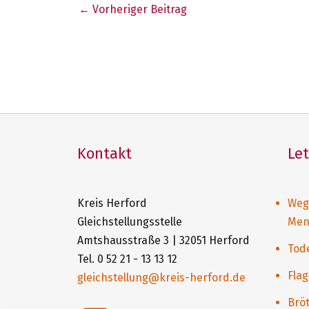
Beitragsnavigation
←
Vorheriger Beitrag
Kontakt
Le
Kreis Herford
Weg
Gleichstellungsstelle
Men
Amtshausstraße 3 | 32051 Herford
Tod
Tel. 0 52 21 - 13 13 12
Flag
gleichstellung@kreis-herford.de
Brö